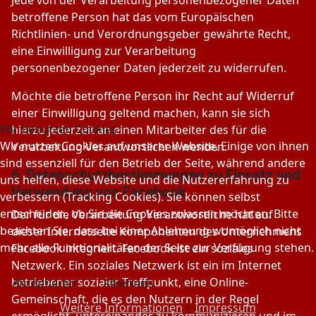
betroffene Person hat das vom Europäischen
Richtlinien- und Verordnungsgeber gewährte Recht,
eine Einwilligung zur Verarbeitung
personenbezogener Daten jederzeit zu widerrufen.
Möchte die betroffene Person ihr Recht auf Widerruf
einer Einwilligung geltend machen, kann sie sich
Wir benutzen Cookies
hierzu jederzeit an einen Mitarbeiter des für die
Wir nutzen Cookies auf unserer Website. Einige von ihnen
Verarbeitung Verantwortlichen wenden.
sind essenziell für den Betrieb der Seite, während andere
6. Datenschutzbestimmungen zu Einsatz und
uns helfen, diese Website und die Nutzererfahrung zu
Verwendung von Facebook
verbessern (Tracking Cookies). Sie können selbst
entscheiden, ob Sie die Cookies zulassen möchten. Bitte
Der für die Verarbeitung Verantwortliche hat auf
beachten Sie, dass bei einer Ablehnung womöglich nicht
dieser Internetseite Komponenten des Unternehmens
mehr alle Funktionalitäten der Seite zur Verfügung stehen.
Facebook integriert. Facebook ist ein soziales
Netzwerk. Ein soziales Netzwerk ist ein im Internet
betriebener sozialer Treffpunkt, eine Online-
Akzeptieren
Ablehnen
Gemeinschaft, die es den Nutzern in der Regel
Weitere Informationen
|
Impressum
ermöglicht, untereinander zu kommunizieren und im