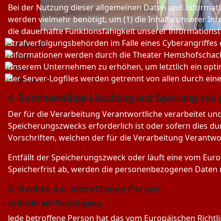
Bei der Nutzung dieser allgemeinen Daten und Informati
werden vielmehr benötigt, um (1) die Inhalte unserer Inte
die dauerhafte Funktionsfähigkeit unserer informations
Strafverfolgungsbehörden im Falle eines Cyberangriffes
Informationen werden durch die Theater Hemshofschachte
unserem Unternehmen zu erhöhen, um letztlich ein opti
der Server-Logfiles werden getrennt von allen durch e
4. Routinemäßige Löschung und Sperrung von
Der für die Verarbeitung Verantwortliche verarbeitet u
Speicherungszwecks erforderlich ist oder sofern dies d
Vorschriften, welchen der für die Verarbeitung Verantwo
Entfällt der Speicherungszweck oder läuft eine vom Eu
Speicherfrist ab, werden die personenbezogenen Daten 
5. Rechte der betroffenen Person
a) Recht auf Bestätigung
Jede betroffene Person hat das vom Europäischen Richtl