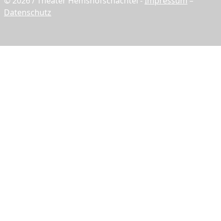
© 2026 / Theater Hemshofschachtel -
Impressum
–
Datenschutz