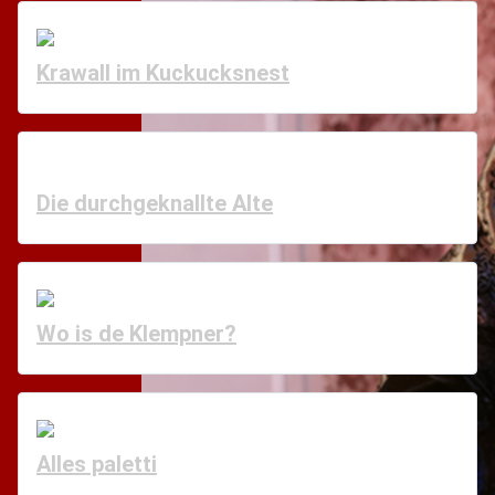
Krawall im Kuckucksnest
Die durchgeknallte Alte
Wo is de Klempner?
Alles paletti