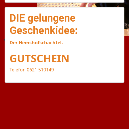
DIE gelungene
Geschenkidee:
Der Hemshofschachtel-
GUTSCHEIN
Telefon 0621 510149