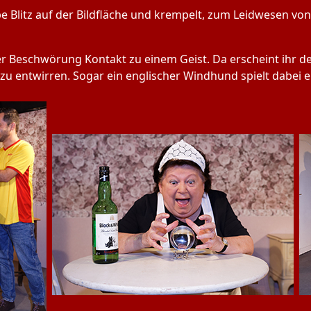
pe Blitz auf der Bildfläche und krempelt, zum Leidwesen von
ner Beschwörung Kontakt zu einem Geist. Da erscheint ihr d
 zu entwirren. Sogar ein englischer Windhund spielt dabei e