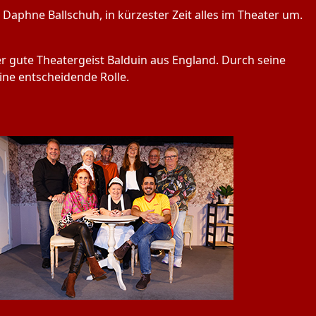
 Daphne Ballschuh, in kürzester Zeit alles im Theater um.
er gute Theatergeist Balduin aus England. Durch seine
ine entscheidende Rolle.